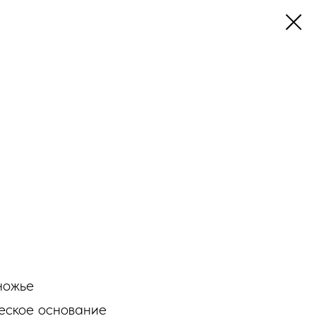
ножье
еское основание