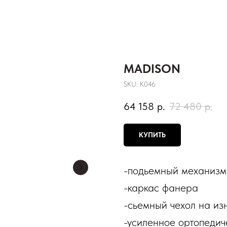
MADISON
SKU:
К046
64 158
р.
72 480
р.
КУПИТЬ
-подьемный механизм
-каркас фанера
-сьемный чехол на из
-усиленное ортопедич