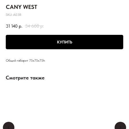
CANY WEST
SKU:
A03R
31 140
р.
34 600
р.
КУПИТЬ
Общий габарит 75х75х75h
Смотрите также