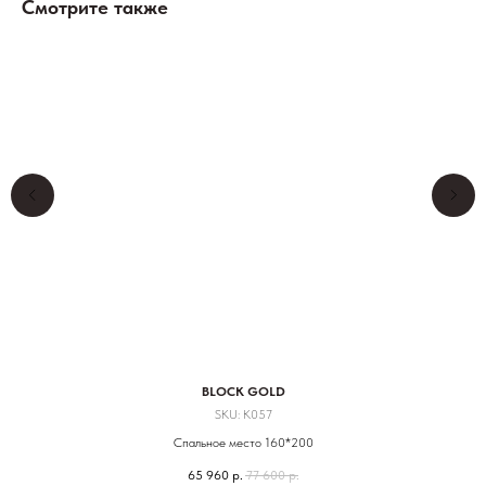
Смотрите также
BLOCK GOLD
SKU:
К057
Спальное место 160*200
65 960
р.
77 600
р.