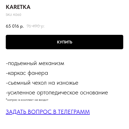
KARETKA
SKU:
К060
65 016
р.
76 490
р.
КУПИТЬ
-подьемный механизм
-каркас фанера
-сьемный чехол на изножье
-усиленное ортопедическое основание
*матрас в комплект не входит
ЗАДАТЬ ВОПРОС В ТЕЛЕГРАММ