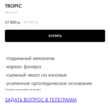
TROPIC
SKU:
К015
57 800
р.
72 400
р.
КУПИТЬ
-подьемный механизм
-каркас фанера
-сьемный чехол на изножье
-усиленное ортопедическое основание
*матрас в комплект не входит
ЗАДАТЬ ВОПРОС В ТЕЛЕГРАММ