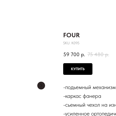
FOUR
SKU:
К095
59 700
р.
75 480
р.
КУПИТЬ
-подьемный механизм
-каркас фанера
-сьемный чехол на из
-усиленное ортопедич