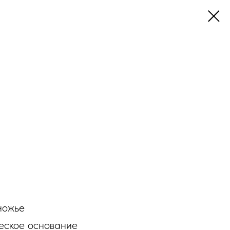
ножье
еское основание